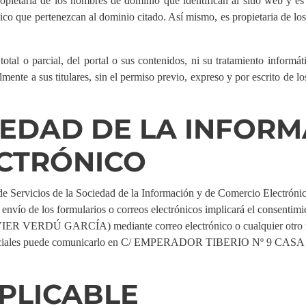
ia de los nombres de dominio que identifican al sitio web y es titu
ico que pertenezcan al dominio citado. Así mismo, es propietaria de los
otal o parcial, del portal o sus contenidos, ni su tratamiento informáti
lmente a sus titulares, sin el permiso previo, expreso y por escrito 
IEDAD DE LA INFORM
CTRÓNICO
de Servicios de la Sociedad de la Información y de Comercio Electróni
 envío de los formularios o correos electrónicos implicará el consentim
VERDÚ GARCÍA) mediante correo electrónico o cualquier otro med
comerciales puede comunicarlo en C/ EMPERADOR TIBERIO Nº 9 C
PLICABLE