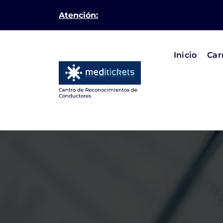
Skip
Atención:
to
content
Inicio
Car
Centro de Reconocimientos de
Conductores